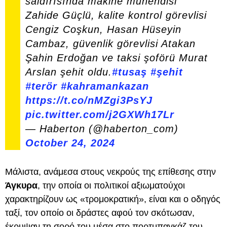
saldırısında makine mühendisi
Zahide Güçlü, kalite kontrol görevlisi
Cengiz Coşkun, Hasan Hüseyin
Cambaz, güvenlik görevlisi Atakan
Şahin Erdoğan ve taksi şoförü Murat
Arslan şehit oldu.
#tusaş
#şehit
#terör
#kahramankazan
https://t.co/nMZgi3PsYJ
pic.twitter.com/j2GXWh17Lr
— Haberton (@haberton_com)
October 24, 2024
Μάλιστα, ανάμεσα στους νεκρούς της επίθεσης στην
Άγκυρα
, την οποία οι πολιτικοί αξιωματούχοι
χαρακτηρίζουν ως «τρομοκρατική», είναι και ο οδηγός
ταξί, τον οποίο οι δράστες αφού τον σκότωσαν,
έκρυψαν τη σορό του μέσα στο πορτμπαγκάζ του