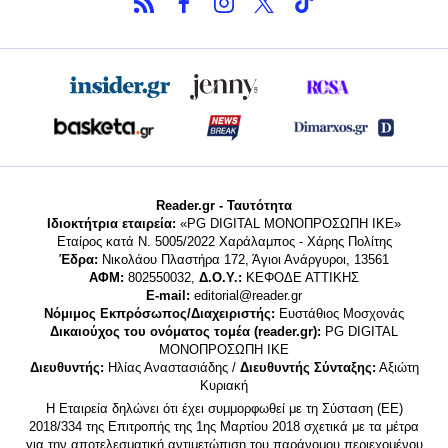
Reader.gr - Ταυτότητα
Ιδιοκτήτρια εταιρεία:
«PG DIGITAL MONΟΠΡΟΣΩΠΗ ΙΚΕ»
Εταίρος κατά Ν. 5005/2022 Χαράλαμπος - Χάρης Πολίτης
Έδρα:
Νικολάου Πλαστήρα 172, Άγιοι Ανάργυροι, 13561
ΑΦΜ:
802550032,
Δ.Ο.Υ.:
ΚΕΦΟΔΕ ΑΤΤΙΚΗΣ
E-mail:
editorial@reader.gr
Νόμιμος Εκπρόσωπος/Διαχειριστής:
Ευστάθιος Μοσχονάς
Δικαιούχος του ονόματος τομέα (reader.gr):
PG DIGITAL
MONΟΠΡΟΣΩΠΗ ΙΚΕ
Διευθυντής:
Ηλίας Αναστασιάδης /
Διευθυντής Σύνταξης:
Αξιώτη
Κυριακή
Η Εταιρεία δηλώνει ότι έχει συμμορφωθεί με τη Σύσταση (ΕΕ)
2018/334 της Επιτροπής της 1ης Μαρτίου 2018 σχετικά με τα μέτρα
για την αποτελεσματική αντιμετώπιση του παράνομου περιεχομένου