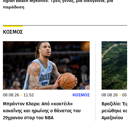
Agrari Beach Mykonos: Τρεις γενιές, μία οικογένεια, μία
παράδοση
ΚΟΣΜΟΣ
08.08.26
11:52
ΚΟΣΜΟΣ
08.08.26
05:
Μπράντον Κλαρκ: Από «κοκτέιλ»
Βραζιλία: Έφ
κοκαΐνης και ηρωίνης ο θάνατος του
μειώθηκε κα
29χρονου σταρ του NBA
Αμαζονίου