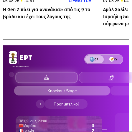
06.08.26
14:51
LIFESTYLE
07.08.26
04:
Η Gen Z πάει για «νανάκια» από τις 9 το
Αμάλ Χαλίλ: 
βράδυ και έχει τους λόγους της
Ισραήλ η δο
σύμφωνα με 