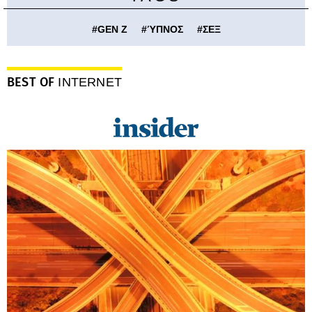
#
GEN Z
#
ΎΠΝΟΣ
#
ΣΕΞ
BEST OF
INTERNET