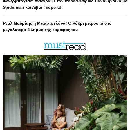
Φενέρμπαχτσε: Αντέγραψε τον ποδοσφαιρικό Παναθηναϊκό με
Spiderman και Λιβάι Γκαρσία!
Ρεάλ Μαδρίτης ή Μπαρτσελόνα; Ο Ρόδρι μπροστά στο
μεγαλύτερο δίλημμα της καριέρας του