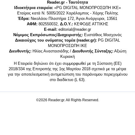
Reader.gr - Ταυτότητα
Ιδιοκτήτρια εταιρεία:
«PG DIGITAL MONΟΠΡΟΣΩΠΗ ΙΚΕ»
Εταίρος κατά Ν. 5005/2022 Χαράλαμπος - Χάρης Πολίτης
Έδρα:
Νικολάου Πλαστήρα 172, Άγιοι Ανάργυροι, 13561
ΑΦΜ:
802550032,
Δ.Ο.Υ.:
ΚΕΦΟΔΕ ΑΤΤΙΚΗΣ
E-mail:
editorial@reader.gr
Νόμιμος Εκπρόσωπος/Διαχειριστής:
Ευστάθιος Μοσχονάς
Δικαιούχος του ονόματος τομέα (reader.gr):
PG DIGITAL
MONΟΠΡΟΣΩΠΗ ΙΚΕ
Διευθυντής:
Ηλίας Αναστασιάδης /
Διευθυντής Σύνταξης:
Αξιώτη
Κυριακή
Η Εταιρεία δηλώνει ότι έχει συμμορφωθεί με τη Σύσταση (ΕΕ)
2018/334 της Επιτροπής της 1ης Μαρτίου 2018 σχετικά με τα μέτρα
για την αποτελεσματική αντιμετώπιση του παράνομου περιεχομένου
στο διαδίκτυο (L 63).
©2026 Reader.gr. All Rights Reserved.