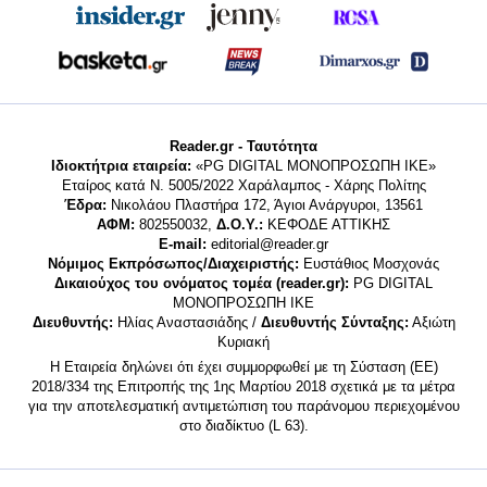
Reader.gr - Ταυτότητα
Ιδιοκτήτρια εταιρεία:
«PG DIGITAL MONΟΠΡΟΣΩΠΗ ΙΚΕ»
Εταίρος κατά Ν. 5005/2022 Χαράλαμπος - Χάρης Πολίτης
Έδρα:
Νικολάου Πλαστήρα 172, Άγιοι Ανάργυροι, 13561
ΑΦΜ:
802550032,
Δ.Ο.Υ.:
ΚΕΦΟΔΕ ΑΤΤΙΚΗΣ
E-mail:
editorial@reader.gr
Νόμιμος Εκπρόσωπος/Διαχειριστής:
Ευστάθιος Μοσχονάς
Δικαιούχος του ονόματος τομέα (reader.gr):
PG DIGITAL
MONΟΠΡΟΣΩΠΗ ΙΚΕ
Διευθυντής:
Ηλίας Αναστασιάδης /
Διευθυντής Σύνταξης:
Αξιώτη
Κυριακή
Η Εταιρεία δηλώνει ότι έχει συμμορφωθεί με τη Σύσταση (ΕΕ)
2018/334 της Επιτροπής της 1ης Μαρτίου 2018 σχετικά με τα μέτρα
για την αποτελεσματική αντιμετώπιση του παράνομου περιεχομένου
στο διαδίκτυο (L 63).