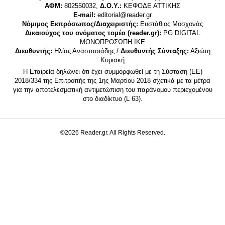
ΑΦΜ:
802550032,
Δ.Ο.Υ.:
ΚΕΦΟΔΕ ΑΤΤΙΚΗΣ
E-mail:
editorial@reader.gr
Νόμιμος Εκπρόσωπος/Διαχειριστής:
Ευστάθιος Μοσχονάς
Δικαιούχος του ονόματος τομέα (reader.gr):
PG DIGITAL
MONΟΠΡΟΣΩΠΗ ΙΚΕ
Διευθυντής:
Ηλίας Αναστασιάδης /
Διευθυντής Σύνταξης:
Αξιώτη
Κυριακή
Η Εταιρεία δηλώνει ότι έχει συμμορφωθεί με τη Σύσταση (ΕΕ)
2018/334 της Επιτροπής της 1ης Μαρτίου 2018 σχετικά με τα μέτρα
για την αποτελεσματική αντιμετώπιση του παράνομου περιεχομένου
στο διαδίκτυο (L 63).
©2026 Reader.gr. All Rights Reserved.