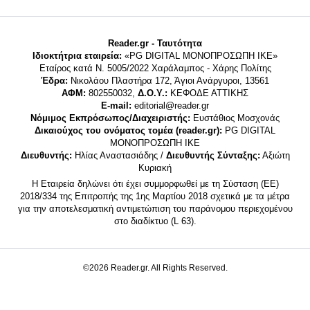
Reader.gr - Ταυτότητα
Ιδιοκτήτρια εταιρεία:
«PG DIGITAL MONΟΠΡΟΣΩΠΗ ΙΚΕ»
Εταίρος κατά Ν. 5005/2022 Χαράλαμπος - Χάρης Πολίτης
Έδρα:
Νικολάου Πλαστήρα 172, Άγιοι Ανάργυροι, 13561
ΑΦΜ:
802550032,
Δ.Ο.Υ.:
ΚΕΦΟΔΕ ΑΤΤΙΚΗΣ
E-mail:
editorial@reader.gr
Νόμιμος Εκπρόσωπος/Διαχειριστής:
Ευστάθιος Μοσχονάς
Δικαιούχος του ονόματος τομέα (reader.gr):
PG DIGITAL
MONΟΠΡΟΣΩΠΗ ΙΚΕ
Διευθυντής:
Ηλίας Αναστασιάδης /
Διευθυντής Σύνταξης:
Αξιώτη
Κυριακή
Η Εταιρεία δηλώνει ότι έχει συμμορφωθεί με τη Σύσταση (ΕΕ)
2018/334 της Επιτροπής της 1ης Μαρτίου 2018 σχετικά με τα μέτρα
για την αποτελεσματική αντιμετώπιση του παράνομου περιεχομένου
στο διαδίκτυο (L 63).
©2026 Reader.gr. All Rights Reserved.