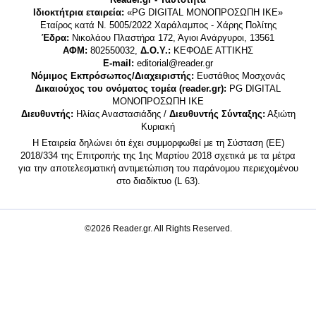
Ιδιοκτήτρια εταιρεία:
«PG DIGITAL MONΟΠΡΟΣΩΠΗ ΙΚΕ»
Εταίρος κατά Ν. 5005/2022 Χαράλαμπος - Χάρης Πολίτης
Έδρα:
Νικολάου Πλαστήρα 172, Άγιοι Ανάργυροι, 13561
ΑΦΜ:
802550032,
Δ.Ο.Υ.:
ΚΕΦΟΔΕ ΑΤΤΙΚΗΣ
E-mail:
editorial@reader.gr
Νόμιμος Εκπρόσωπος/Διαχειριστής:
Ευστάθιος Μοσχονάς
Δικαιούχος του ονόματος τομέα (reader.gr):
PG DIGITAL
MONΟΠΡΟΣΩΠΗ ΙΚΕ
Διευθυντής:
Ηλίας Αναστασιάδης /
Διευθυντής Σύνταξης:
Αξιώτη
Κυριακή
Η Εταιρεία δηλώνει ότι έχει συμμορφωθεί με τη Σύσταση (ΕΕ)
2018/334 της Επιτροπής της 1ης Μαρτίου 2018 σχετικά με τα μέτρα
για την αποτελεσματική αντιμετώπιση του παράνομου περιεχομένου
στο διαδίκτυο (L 63).
©2026 Reader.gr. All Rights Reserved.