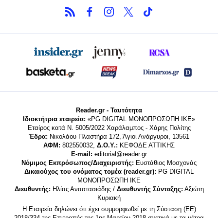
Reader.gr - Ταυτότητα
Ιδιοκτήτρια εταιρεία:
«PG DIGITAL MONΟΠΡΟΣΩΠΗ ΙΚΕ»
Εταίρος κατά Ν. 5005/2022 Χαράλαμπος - Χάρης Πολίτης
Έδρα:
Νικολάου Πλαστήρα 172, Άγιοι Ανάργυροι, 13561
ΑΦΜ:
802550032,
Δ.Ο.Υ.:
ΚΕΦΟΔΕ ΑΤΤΙΚΗΣ
E-mail:
editorial@reader.gr
Νόμιμος Εκπρόσωπος/Διαχειριστής:
Ευστάθιος Μοσχονάς
Δικαιούχος του ονόματος τομέα (reader.gr):
PG DIGITAL
MONΟΠΡΟΣΩΠΗ ΙΚΕ
Διευθυντής:
Ηλίας Αναστασιάδης /
Διευθυντής Σύνταξης:
Αξιώτη
Κυριακή
Η Εταιρεία δηλώνει ότι έχει συμμορφωθεί με τη Σύσταση (ΕΕ)
2018/334 της Επιτροπής της 1ης Μαρτίου 2018 σχετικά με τα μέτρα