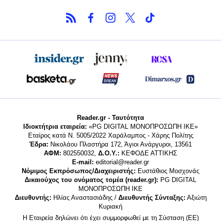
Reader.gr - Ταυτότητα
Ιδιοκτήτρια εταιρεία:
«PG DIGITAL MONΟΠΡΟΣΩΠΗ ΙΚΕ»
Εταίρος κατά Ν. 5005/2022 Χαράλαμπος - Χάρης Πολίτης
Έδρα:
Νικολάου Πλαστήρα 172, Άγιοι Ανάργυροι, 13561
ΑΦΜ:
802550032,
Δ.Ο.Υ.:
ΚΕΦΟΔΕ ΑΤΤΙΚΗΣ
E-mail:
editorial@reader.gr
Νόμιμος Εκπρόσωπος/Διαχειριστής:
Ευστάθιος Μοσχονάς
Δικαιούχος του ονόματος τομέα (reader.gr):
PG DIGITAL
MONΟΠΡΟΣΩΠΗ ΙΚΕ
Διευθυντής:
Ηλίας Αναστασιάδης /
Διευθυντής Σύνταξης:
Αξιώτη
Κυριακή
Η Εταιρεία δηλώνει ότι έχει συμμορφωθεί με τη Σύσταση (ΕΕ)