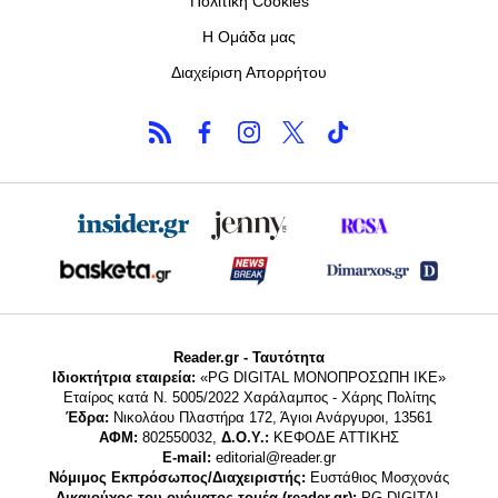
Πολιτική Cookies
Η Ομάδα μας
Διαχείριση Απορρήτου
Reader.gr - Ταυτότητα
Ιδιοκτήτρια εταιρεία:
«PG DIGITAL MONΟΠΡΟΣΩΠΗ ΙΚΕ»
Εταίρος κατά Ν. 5005/2022 Χαράλαμπος - Χάρης Πολίτης
Έδρα:
Νικολάου Πλαστήρα 172, Άγιοι Ανάργυροι, 13561
ΑΦΜ:
802550032,
Δ.Ο.Υ.:
ΚΕΦΟΔΕ ΑΤΤΙΚΗΣ
E-mail:
editorial@reader.gr
Νόμιμος Εκπρόσωπος/Διαχειριστής:
Ευστάθιος Μοσχονάς
Δικαιούχος του ονόματος τομέα (reader.gr):
PG DIGITAL