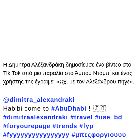
Η Δήμητρα Αλέξανδράκη δημοσίευσε ένα βίντεο στο
Tik Tok από μια παραλία στο Άμπου Ντάμπι και ένας
χρήστης της έγραψε: «Ωχ, με τον Αλεξάνδρου πήγε».
@dimitra_alexandraki
Habibi come to
#AbuDhabi
! 🇯🇴
#dimitraalexandraki
#travel
#uae_bd
#foryourepage
#trends
#fyp
#fyyyyyyyyyyyyyyyy
#μπεςφοργιουυυ