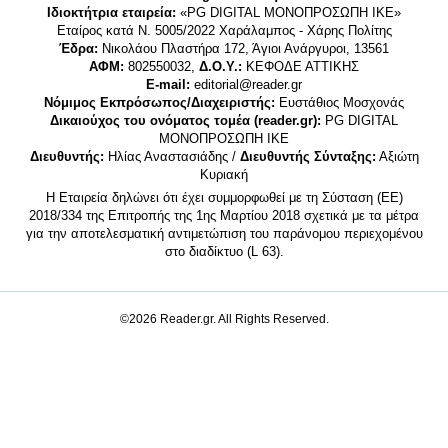
Ιδιοκτήτρια εταιρεία:
«PG DIGITAL MONΟΠΡΟΣΩΠΗ ΙΚΕ»
Εταίρος κατά Ν. 5005/2022 Χαράλαμπος - Χάρης Πολίτης
Έδρα:
Νικολάου Πλαστήρα 172, Άγιοι Ανάργυροι, 13561
ΑΦΜ:
802550032,
Δ.Ο.Υ.:
ΚΕΦΟΔΕ ΑΤΤΙΚΗΣ
E-mail:
editorial@reader.gr
Νόμιμος Εκπρόσωπος/Διαχειριστής:
Ευστάθιος Μοσχονάς
Δικαιούχος του ονόματος τομέα (reader.gr):
PG DIGITAL
MONΟΠΡΟΣΩΠΗ ΙΚΕ
Διευθυντής:
Ηλίας Αναστασιάδης /
Διευθυντής Σύνταξης:
Αξιώτη
Κυριακή
Η Εταιρεία δηλώνει ότι έχει συμμορφωθεί με τη Σύσταση (ΕΕ)
2018/334 της Επιτροπής της 1ης Μαρτίου 2018 σχετικά με τα μέτρα
για την αποτελεσματική αντιμετώπιση του παράνομου περιεχομένου
στο διαδίκτυο (L 63).
©2026 Reader.gr. All Rights Reserved.