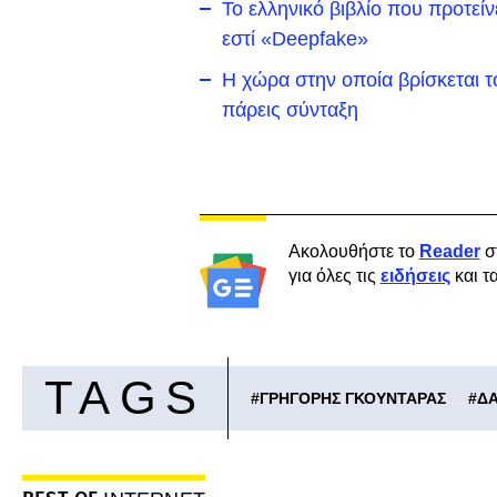
Το ελληνικό βιβλίο που προτείν
εστί «Deepfake»
Η χώρα στην οποία βρίσκεται τ
πάρεις σύνταξη
Ακολουθήστε το
Reader
σ
για όλες τις
ειδήσεις
και τ
TAGS
#
ΓΡΗΓΟΡΗΣ ΓΚΟΥΝΤΑΡΑΣ
#
ΔΑ