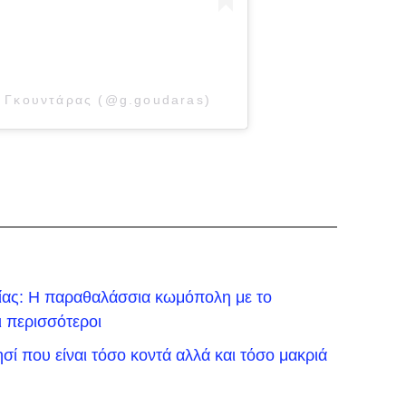
ς Γκουντάρας (@g.goudaras)
λίας: Η παραθαλάσσια κωμόπολη με το
ι περισσότεροι
σί που είναι τόσο κοντά αλλά και τόσο μακριά