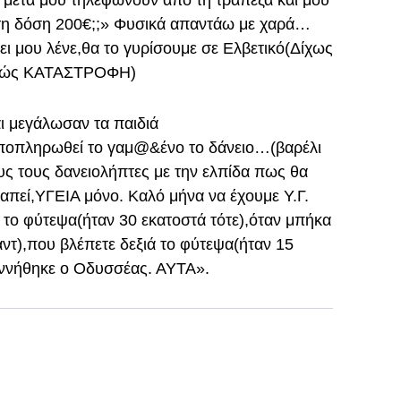
α μετά μου τηλεφωνούν από τη τράπεζα και μου
 τη δόση 200€;;» Φυσικά απαντάω με χαρά…
ζει μου λένε,θα το γυρίσουμε σε Ελβετικό(Δίχως
ινώς ΚΑΤΑΣΤΡΟΦΗ)
ι μεγάλωσαν τα παιδιά
αποπληρωθεί το γαμ@&ένο το δάνειο…(βαρέλι
ς τους δανειολήπτες με την ελπίδα πως θα
απεί,ΥΓΕΙΑ μόνο. Καλό μήνα να έχουμε Υ.Γ.
 το φύτεψα(ήταν 30 εκατοστά τότε),όταν μπήκα
λαντ),που βλέπετε δεξιά το φύτεψα(ήταν 15
εννήθηκε ο Οδυσσέας. ΑΥΤΑ».