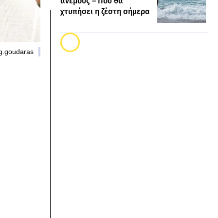
ανέμους – Πού θα
χτυπήσει η ζέστη σήμερα
g.goudaras