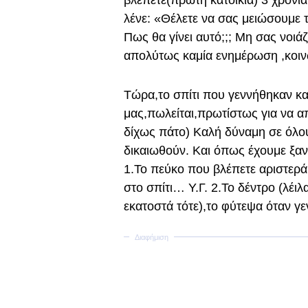
βλέπετε(πρώτη κατοικία) 3 χρόνι
λένε: «Θέλετε να σας μειώσουμε
Πως θα γίνει αυτό;;; Μη σας νοιά
απολύτως καμία ενημέρωση ,κο
Τώρα,το σπίτι που γεννήθηκαν κα
μας,πωλείται,πρωτίστως για να 
δίχως πάτο) Καλή δύναμη σε όλου
δικαιωθούν. Και όπως έχουμε ξαν
1.Το πεύκο που βλέπετε αριστερά
στο σπίτι… Υ.Γ. 2.Το δέντρο (λέι
εκατοστά τότε),το φύτεψα όταν γ