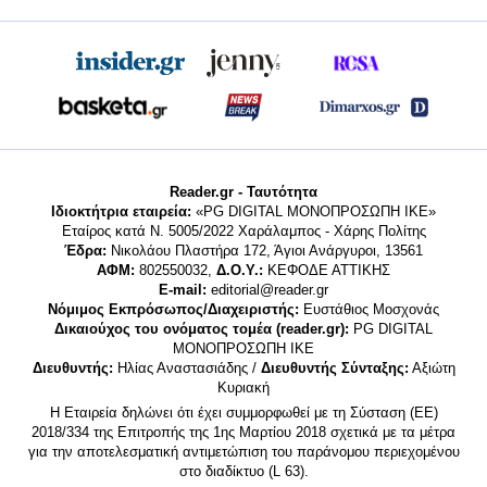
Reader.gr - Ταυτότητα
Ιδιοκτήτρια εταιρεία:
«PG DIGITAL MONΟΠΡΟΣΩΠΗ ΙΚΕ»
Εταίρος κατά Ν. 5005/2022 Χαράλαμπος - Χάρης Πολίτης
Έδρα:
Νικολάου Πλαστήρα 172, Άγιοι Ανάργυροι, 13561
ΑΦΜ:
802550032,
Δ.Ο.Υ.:
ΚΕΦΟΔΕ ΑΤΤΙΚΗΣ
E-mail:
editorial@reader.gr
Νόμιμος Εκπρόσωπος/Διαχειριστής:
Ευστάθιος Μοσχονάς
Δικαιούχος του ονόματος τομέα (reader.gr):
PG DIGITAL
MONΟΠΡΟΣΩΠΗ ΙΚΕ
Διευθυντής:
Ηλίας Αναστασιάδης /
Διευθυντής Σύνταξης:
Αξιώτη
Κυριακή
Η Εταιρεία δηλώνει ότι έχει συμμορφωθεί με τη Σύσταση (ΕΕ)
2018/334 της Επιτροπής της 1ης Μαρτίου 2018 σχετικά με τα μέτρα
για την αποτελεσματική αντιμετώπιση του παράνομου περιεχομένου
στο διαδίκτυο (L 63).