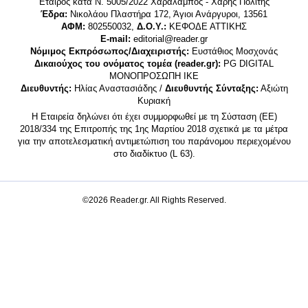
Εταίρος κατά Ν. 5005/2022 Χαράλαμπος - Χάρης Πολίτης
Έδρα:
Νικολάου Πλαστήρα 172, Άγιοι Ανάργυροι, 13561
ΑΦΜ:
802550032,
Δ.Ο.Υ.:
ΚΕΦΟΔΕ ΑΤΤΙΚΗΣ
E-mail:
editorial@reader.gr
Νόμιμος Εκπρόσωπος/Διαχειριστής:
Ευστάθιος Μοσχονάς
Δικαιούχος του ονόματος τομέα (reader.gr):
PG DIGITAL
MONΟΠΡΟΣΩΠΗ ΙΚΕ
Διευθυντής:
Ηλίας Αναστασιάδης /
Διευθυντής Σύνταξης:
Αξιώτη
Κυριακή
Η Εταιρεία δηλώνει ότι έχει συμμορφωθεί με τη Σύσταση (ΕΕ)
2018/334 της Επιτροπής της 1ης Μαρτίου 2018 σχετικά με τα μέτρα
για την αποτελεσματική αντιμετώπιση του παράνομου περιεχομένου
στο διαδίκτυο (L 63).
©2026 Reader.gr. All Rights Reserved.