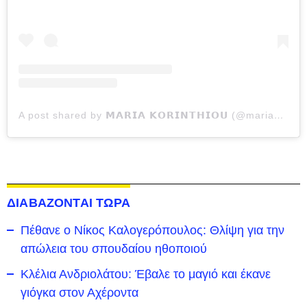
A post shared by 𝗠𝗔𝗥𝗜𝗔 𝗞𝗢𝗥𝗜𝗡𝗧𝗛𝗜𝗢𝗨 (@mariakorinthiou)
ΔΙΑΒΑΖΟΝΤΑΙ ΤΩΡΑ
Πέθανε ο Νίκος Καλογερόπουλος: Θλίψη για την
απώλεια του σπουδαίου ηθοποιού
Κλέλια Ανδριολάτου: Έβαλε το μαγιό και έκανε
γιόγκα στον Αχέροντα