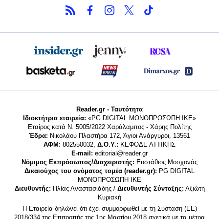
Reader.gr - Ταυτότητα
Ιδιοκτήτρια εταιρεία:
«PG DIGITAL MONΟΠΡΟΣΩΠΗ ΙΚΕ»
Εταίρος κατά Ν. 5005/2022 Χαράλαμπος - Χάρης Πολίτης
Έδρα:
Νικολάου Πλαστήρα 172, Άγιοι Ανάργυροι, 13561
ΑΦΜ:
802550032,
Δ.Ο.Υ.:
ΚΕΦΟΔΕ ΑΤΤΙΚΗΣ
E-mail:
editorial@reader.gr
Νόμιμος Εκπρόσωπος/Διαχειριστής:
Ευστάθιος Μοσχονάς
Δικαιούχος του ονόματος τομέα (reader.gr):
PG DIGITAL
MONΟΠΡΟΣΩΠΗ ΙΚΕ
Διευθυντής:
Ηλίας Αναστασιάδης /
Διευθυντής Σύνταξης:
Αξιώτη
Κυριακή
Η Εταιρεία δηλώνει ότι έχει συμμορφωθεί με τη Σύσταση (ΕΕ)
2018/334 της Επιτροπής της 1ης Μαρτίου 2018 σχετικά με τα μέτρα