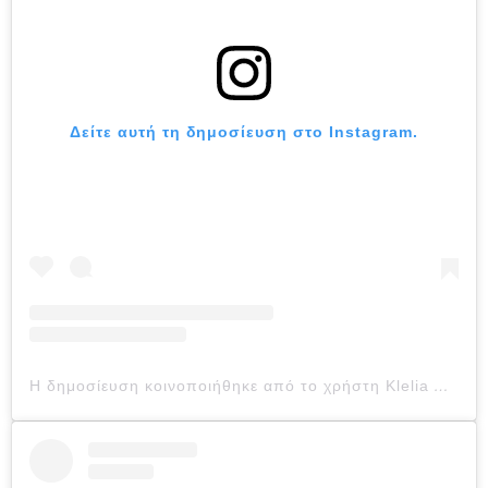
Δείτε αυτή τη δημοσίευση στο Instagram.
Η δημοσίευση κοινοποιήθηκε από το χρήστη Klelia Andriolatou (@klelia_andriolatou)