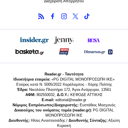
Διαχείριση Απορρήτου
Reader.gr - Ταυτότητα
Ιδιοκτήτρια εταιρεία:
«PG DIGITAL MONΟΠΡΟΣΩΠΗ ΙΚΕ»
Εταίρος κατά Ν. 5005/2022 Χαράλαμπος - Χάρης Πολίτης
Έδρα:
Νικολάου Πλαστήρα 172, Άγιοι Ανάργυροι, 13561
ΑΦΜ:
802550032,
Δ.Ο.Υ.:
ΚΕΦΟΔΕ ΑΤΤΙΚΗΣ
E-mail:
editorial@reader.gr
Νόμιμος Εκπρόσωπος/Διαχειριστής:
Ευστάθιος Μοσχονάς
Δικαιούχος του ονόματος τομέα (reader.gr):
PG DIGITAL
MONΟΠΡΟΣΩΠΗ ΙΚΕ
Διευθυντής:
Ηλίας Αναστασιάδης /
Διευθυντής Σύνταξης:
Αξιώτη
Κυριακή