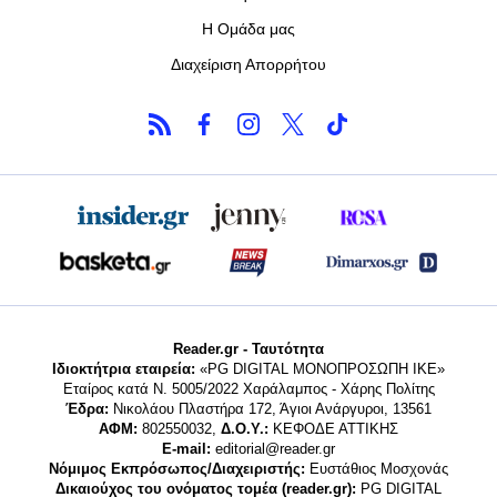
Η Ομάδα μας
Διαχείριση Απορρήτου
Reader.gr - Ταυτότητα
Ιδιοκτήτρια εταιρεία:
«PG DIGITAL MONΟΠΡΟΣΩΠΗ ΙΚΕ»
Εταίρος κατά Ν. 5005/2022 Χαράλαμπος - Χάρης Πολίτης
Έδρα:
Νικολάου Πλαστήρα 172, Άγιοι Ανάργυροι, 13561
ΑΦΜ:
802550032,
Δ.Ο.Υ.:
ΚΕΦΟΔΕ ΑΤΤΙΚΗΣ
E-mail:
editorial@reader.gr
Νόμιμος Εκπρόσωπος/Διαχειριστής:
Ευστάθιος Μοσχονάς
Δικαιούχος του ονόματος τομέα (reader.gr):
PG DIGITAL