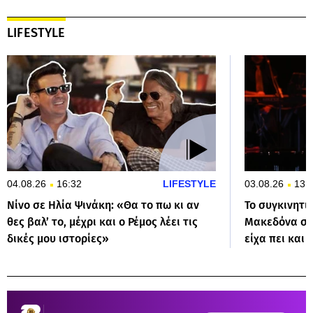
LIFESTYLE
04.08.26
16:32
LIFESTYLE
03.08.26
13:
Νίνο σε Ηλία Ψινάκη: «Θα το πω κι αν
Το συγκινητι
θες βαλ’ το, μέχρι και ο Ρέμος λέει τις
Μακεδόνα στο
δικές μου ιστορίες»
είχα πει και