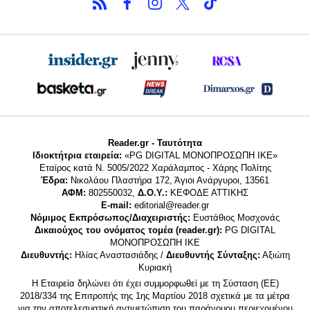
Reader.gr - Ταυτότητα
Ιδιοκτήτρια εταιρεία:
«PG DIGITAL MONΟΠΡΟΣΩΠΗ ΙΚΕ»
Εταίρος κατά Ν. 5005/2022 Χαράλαμπος - Χάρης Πολίτης
Έδρα:
Νικολάου Πλαστήρα 172, Άγιοι Ανάργυροι, 13561
ΑΦΜ:
802550032,
Δ.Ο.Υ.:
ΚΕΦΟΔΕ ΑΤΤΙΚΗΣ
E-mail:
editorial@reader.gr
Νόμιμος Εκπρόσωπος/Διαχειριστής:
Ευστάθιος Μοσχονάς
Δικαιούχος του ονόματος τομέα (reader.gr):
PG DIGITAL
MONΟΠΡΟΣΩΠΗ ΙΚΕ
Διευθυντής:
Ηλίας Αναστασιάδης /
Διευθυντής Σύνταξης:
Αξιώτη
Κυριακή
Η Εταιρεία δηλώνει ότι έχει συμμορφωθεί με τη Σύσταση (ΕΕ)
2018/334 της Επιτροπής της 1ης Μαρτίου 2018 σχετικά με τα μέτρα
για την αποτελεσματική αντιμετώπιση του παράνομου περιεχομένου