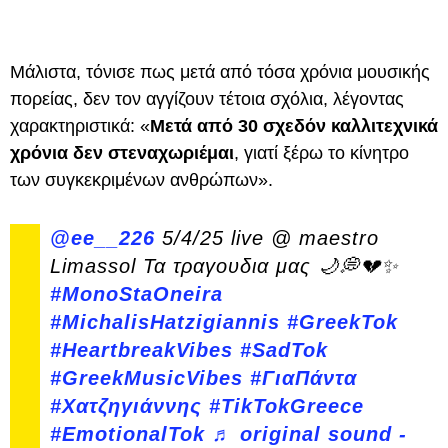
Μάλιστα, τόνισε πως μετά από τόσα χρόνια μουσικής
πορείας, δεν τον αγγίζουν τέτοια σχόλια, λέγοντας
χαρακτηριστικά: «
Μετά από 30 σχεδόν καλλιτεχνικά
χρόνια δεν στεναχωριέμαι
, γιατί ξέρω το κίνητρο
των συγκεκριμένων ανθρώπων».
@ee__226
5/4/25 live @ maestro
Limassol Τα τραγουδια μας 🌙💭💔✨
#MonoStaOneira
#MichalisHatzigiannis
#GreekTok
#HeartbreakVibes
#SadTok
#GreekMusicVibes
#ΓιαΠάντα
#Χατζηγιάννης
#TikTokGreece
#EmotionalTok
♬ original sound -