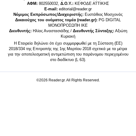
ΑΦΜ:
802550032,
Δ.Ο.Υ.:
ΚΕΦΟΔΕ ΑΤΤΙΚΗΣ
E-mail:
editorial@reader.gr
Νόμιμος Εκπρόσωπος/Διαχειριστής:
Ευστάθιος Μοσχονάς
Δικαιούχος του ονόματος τομέα (reader.gr):
PG DIGITAL
MONΟΠΡΟΣΩΠΗ ΙΚΕ
Διευθυντής:
Ηλίας Αναστασιάδης /
Διευθυντής Σύνταξης:
Αξιώτη
Κυριακή
Η Εταιρεία δηλώνει ότι έχει συμμορφωθεί με τη Σύσταση (ΕΕ)
2018/334 της Επιτροπής της 1ης Μαρτίου 2018 σχετικά με τα μέτρα
για την αποτελεσματική αντιμετώπιση του παράνομου περιεχομένου
στο διαδίκτυο (L 63).
©2026 Reader.gr. All Rights Reserved.