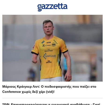
Μάριους Κράιγκερ Λιντ: Ο ποδοσφαιριστής που παίζει στο
Conference χωρίς δεξί χέρι (vid)!
ΣΕΦ: Επαναπροκηρύσσεται η ενεργειακή αναβάθμιση - Γιατί