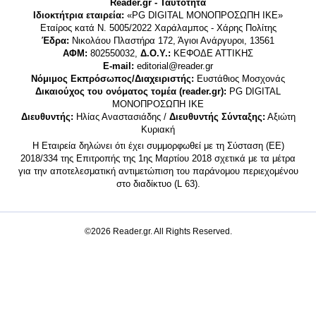
Reader.gr - Ταυτότητα
Ιδιοκτήτρια εταιρεία:
«PG DIGITAL MONΟΠΡΟΣΩΠΗ ΙΚΕ»
Εταίρος κατά Ν. 5005/2022 Χαράλαμπος - Χάρης Πολίτης
Έδρα:
Νικολάου Πλαστήρα 172, Άγιοι Ανάργυροι, 13561
ΑΦΜ:
802550032,
Δ.Ο.Υ.:
ΚΕΦΟΔΕ ΑΤΤΙΚΗΣ
E-mail:
editorial@reader.gr
Νόμιμος Εκπρόσωπος/Διαχειριστής:
Ευστάθιος Μοσχονάς
Δικαιούχος του ονόματος τομέα (reader.gr):
PG DIGITAL
MONΟΠΡΟΣΩΠΗ ΙΚΕ
Διευθυντής:
Ηλίας Αναστασιάδης /
Διευθυντής Σύνταξης:
Αξιώτη
Κυριακή
Η Εταιρεία δηλώνει ότι έχει συμμορφωθεί με τη Σύσταση (ΕΕ)
2018/334 της Επιτροπής της 1ης Μαρτίου 2018 σχετικά με τα μέτρα
για την αποτελεσματική αντιμετώπιση του παράνομου περιεχομένου
στο διαδίκτυο (L 63).
©2026 Reader.gr. All Rights Reserved.