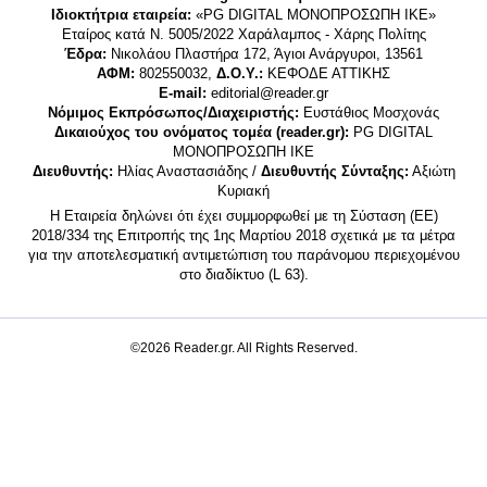
Ιδιοκτήτρια εταιρεία:
«PG DIGITAL MONΟΠΡΟΣΩΠΗ ΙΚΕ»
Εταίρος κατά Ν. 5005/2022 Χαράλαμπος - Χάρης Πολίτης
Έδρα:
Νικολάου Πλαστήρα 172, Άγιοι Ανάργυροι, 13561
ΑΦΜ:
802550032,
Δ.Ο.Υ.:
ΚΕΦΟΔΕ ΑΤΤΙΚΗΣ
E-mail:
editorial@reader.gr
Νόμιμος Εκπρόσωπος/Διαχειριστής:
Ευστάθιος Μοσχονάς
Δικαιούχος του ονόματος τομέα (reader.gr):
PG DIGITAL
MONΟΠΡΟΣΩΠΗ ΙΚΕ
Διευθυντής:
Ηλίας Αναστασιάδης /
Διευθυντής Σύνταξης:
Αξιώτη
Κυριακή
Η Εταιρεία δηλώνει ότι έχει συμμορφωθεί με τη Σύσταση (ΕΕ)
2018/334 της Επιτροπής της 1ης Μαρτίου 2018 σχετικά με τα μέτρα
για την αποτελεσματική αντιμετώπιση του παράνομου περιεχομένου
στο διαδίκτυο (L 63).
©2026 Reader.gr. All Rights Reserved.