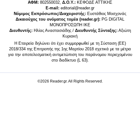
ΑΦΜ:
802550032,
Δ.Ο.Υ.:
ΚΕΦΟΔΕ ΑΤΤΙΚΗΣ
E-mail:
editorial@reader.gr
Νόμιμος Εκπρόσωπος/Διαχειριστής:
Ευστάθιος Μοσχονάς
Δικαιούχος του ονόματος τομέα (reader.gr):
PG DIGITAL
MONΟΠΡΟΣΩΠΗ ΙΚΕ
Διευθυντής:
Ηλίας Αναστασιάδης /
Διευθυντής Σύνταξης:
Αξιώτη
Κυριακή
Η Εταιρεία δηλώνει ότι έχει συμμορφωθεί με τη Σύσταση (ΕΕ)
2018/334 της Επιτροπής της 1ης Μαρτίου 2018 σχετικά με τα μέτρα
για την αποτελεσματική αντιμετώπιση του παράνομου περιεχομένου
στο διαδίκτυο (L 63).
©2026 Reader.gr. All Rights Reserved.