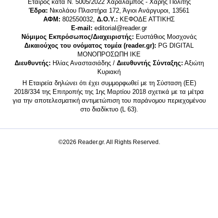
Εταίρος κατά Ν. 5005/2022 Χαράλαμπος - Χάρης Πολίτης
Έδρα:
Νικολάου Πλαστήρα 172, Άγιοι Ανάργυροι, 13561
ΑΦΜ:
802550032,
Δ.Ο.Υ.:
ΚΕΦΟΔΕ ΑΤΤΙΚΗΣ
E-mail:
editorial@reader.gr
Νόμιμος Εκπρόσωπος/Διαχειριστής:
Ευστάθιος Μοσχονάς
Δικαιούχος του ονόματος τομέα (reader.gr):
PG DIGITAL
MONΟΠΡΟΣΩΠΗ ΙΚΕ
Διευθυντής:
Ηλίας Αναστασιάδης /
Διευθυντής Σύνταξης:
Αξιώτη
Κυριακή
Η Εταιρεία δηλώνει ότι έχει συμμορφωθεί με τη Σύσταση (ΕΕ)
2018/334 της Επιτροπής της 1ης Μαρτίου 2018 σχετικά με τα μέτρα
για την αποτελεσματική αντιμετώπιση του παράνομου περιεχομένου
στο διαδίκτυο (L 63).
©2026 Reader.gr. All Rights Reserved.