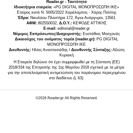
Reader.gr - Ταυτότητα
Ιδιοκτήτρια εταιρεία:
«PG DIGITAL MONΟΠΡΟΣΩΠΗ ΙΚΕ»
Εταίρος κατά Ν. 5005/2022 Χαράλαμπος - Χάρης Πολίτης
Έδρα:
Νικολάου Πλαστήρα 172, Άγιοι Ανάργυροι, 13561
ΑΦΜ:
802550032,
Δ.Ο.Υ.:
ΚΕΦΟΔΕ ΑΤΤΙΚΗΣ
E-mail:
editorial@reader.gr
Νόμιμος Εκπρόσωπος/Διαχειριστής:
Ευστάθιος Μοσχονάς
Δικαιούχος του ονόματος τομέα (reader.gr):
PG DIGITAL
MONΟΠΡΟΣΩΠΗ ΙΚΕ
Διευθυντής:
Ηλίας Αναστασιάδης /
Διευθυντής Σύνταξης:
Αξιώτη
Κυριακή
Η Εταιρεία δηλώνει ότι έχει συμμορφωθεί με τη Σύσταση (ΕΕ)
2018/334 της Επιτροπής της 1ης Μαρτίου 2018 σχετικά με τα μέτρα
για την αποτελεσματική αντιμετώπιση του παράνομου περιεχομένου
στο διαδίκτυο (L 63).
©2026 Reader.gr. All Rights Reserved.