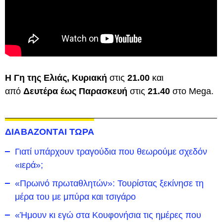
Η Γη της Ελιάς, Κυριακή
στις
21.00
και
από
Δευτέρα έως Παρασκευή
στις
21.40
στο Mega.
ΔΙΑΒΑΖΟΝΤΑΙ ΤΩΡΑ
Γιατί υπάρχουν τραγούδια που θεωρούμε σχεδόν
«ιερά»;
«Πρωινό πρωταθλητών»: Τουρίστας ξεκίνησε τη
μέρα του με μπύρα και τσιγάρο
«Ήμουν κι εγώ στα Κουφονήσια τις ημέρες που