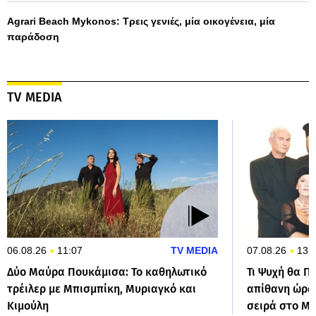
Agrari Beach Mykonos: Τρεις γενιές, μία οικογένεια, μία
παράδοση
TV MEDIA
06.08.26
11:07
TV MEDIA
07.08.26
13:
Δύο Μαύρα Πουκάμισα: Το καθηλωτικό
Τι Ψυχή θα Π
τρέιλερ με Μπισμπίκη, Μυριαγκό και
απίθανη ώρα 
Κιμούλη
σειρά στο M