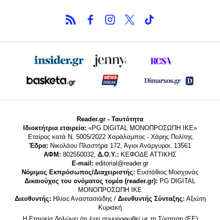
Reader.gr - Ταυτότητα
Ιδιοκτήτρια εταιρεία:
«PG DIGITAL MONΟΠΡΟΣΩΠΗ ΙΚΕ»
Εταίρος κατά Ν. 5005/2022 Χαράλαμπος - Χάρης Πολίτης
Έδρα:
Νικολάου Πλαστήρα 172, Άγιοι Ανάργυροι, 13561
ΑΦΜ:
802550032,
Δ.Ο.Υ.:
ΚΕΦΟΔΕ ΑΤΤΙΚΗΣ
E-mail:
editorial@reader.gr
Νόμιμος Εκπρόσωπος/Διαχειριστής:
Ευστάθιος Μοσχονάς
Δικαιούχος του ονόματος τομέα (reader.gr):
PG DIGITAL
MONΟΠΡΟΣΩΠΗ ΙΚΕ
Διευθυντής:
Ηλίας Αναστασιάδης /
Διευθυντής Σύνταξης:
Αξιώτη
Κυριακή
Η Εταιρεία δηλώνει ότι έχει συμμορφωθεί με τη Σύσταση (ΕΕ)