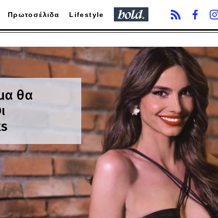
Πρωτοσέλιδα
Lifestyle
μα θα
ι
ks