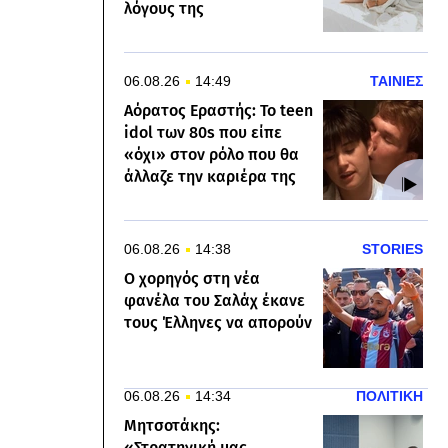
λόγους της
06.08.26
14:49
ΤΑΙΝΙΕΣ
Αόρατος Εραστής: Το teen
idol των 80s που είπε
«όχι» στον ρόλο που θα
άλλαζε την καριέρα της
06.08.26
14:38
STORIES
Ο χορηγός στη νέα
φανέλα του Σαλάχ έκανε
τους Έλληνες να απορούν
06.08.26
14:34
ΠΟΛΙΤΙΚΗ
Μητσοτάκης:
«Στρατηγική μας