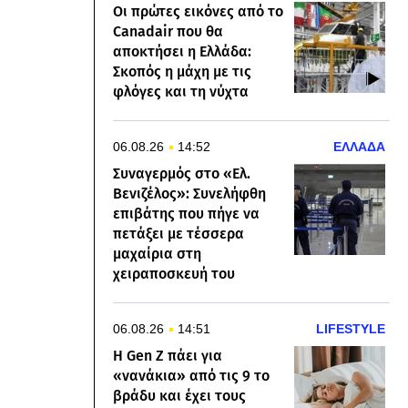
Οι πρώτες εικόνες από το
Canadair που θα
αποκτήσει η Ελλάδα:
Σκοπός η μάχη με τις
φλόγες και τη νύχτα
06.08.26
14:52
ΕΛΛΑΔΑ
Συναγερμός στο «Ελ.
Βενιζέλος»: Συνελήφθη
επιβάτης που πήγε να
πετάξει με τέσσερα
μαχαίρια στη
χειραποσκευή του
06.08.26
14:51
LIFESTYLE
Η Gen Z πάει για
«νανάκια» από τις 9 το
βράδυ και έχει τους