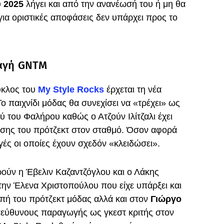
υ
2025
λήγει και από την ανανέωσή του ή μη θα
ια οριστικές αποφάσεις δεν υπάρχει προς το
ταγή GNTM
ύκλος του
My Style Rocks
έρχεται τη νέα
 παιχνίδι μόδας θα συνεχίσει να «τρέχει» ως
 του Φαλήρου καθώς ο Ατζούν Ιλίτζαλι έχει
ησης του πρότζεκτ στον σταθμό. Όσον αφορά
ς οι οποίες έχουν σχεδόν «κλειδώσει».
ούν η Έβελιν Καζαντζόγλου και ο Λάκης
την Έλενα Χριστοπούλου που είχε υπάρξει και
οπή του πρότζεκτ μόδας αλλά και στον
Γιώργο
εύθυνους παραγωγής ως γκεστ κριτής στον