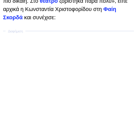
πιο δίκαιη. Στο
θέατρο
ζορίστηκα πάρα πολύ», είπε
αρχικά η Κωνσταντία Χριστοφορίδου στη
Φαίη
Σκορδά
και συνέχισε: