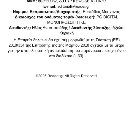
ΑΦΜ:
802550032,
Δ.Ο.Υ.:
ΚΕΦΟΔΕ ΑΤΤΙΚΗΣ
E-mail:
editorial@reader.gr
Νόμιμος Εκπρόσωπος/Διαχειριστής:
Ευστάθιος Μοσχονάς
Δικαιούχος του ονόματος τομέα (reader.gr):
PG DIGITAL
MONΟΠΡΟΣΩΠΗ ΙΚΕ
Διευθυντής:
Ηλίας Αναστασιάδης /
Διευθυντής Σύνταξης:
Αξιώτη
Κυριακή
Η Εταιρεία δηλώνει ότι έχει συμμορφωθεί με τη Σύσταση (ΕΕ)
2018/334 της Επιτροπής της 1ης Μαρτίου 2018 σχετικά με τα μέτρα
για την αποτελεσματική αντιμετώπιση του παράνομου περιεχομένου
στο διαδίκτυο (L 63).
©2026 Reader.gr. All Rights Reserved.