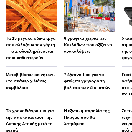
Τα 15 μεγάλα οδικά έργα
6 γραφικά χωριά των
5 ατ
που αλλάζουν τον χάρτη
Κυκλάδων που αξίζει να
σημα
- Πότε ολοκληρώνονται,
ανακαλύψετε
της 
ποια καθυστερούν
ψυχο
Μεταβιβάσεις ακινήτων:
7 έξυπνα tips για να
Γιατί
Στο σκάνερ χιλιάδες
φτιάξετε γρήγορα τη
αφήν
συμβόλαια
βαλίτσα των διακοπών
στο 
που 
Το χρονοδιάγραμμα για
Η εξωτική παραλία της
Σε πν
την αποκατάσταση της
Πάργας που θα
τεχν
Δυτικής Αττικής μετά τη
λατρέψετε
νευρ
φωτιά
μόλις