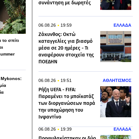
συνάντηση με δωρητές
06.08.26
19:59
ΕΛΛΑΔΑ
Ζάκυνθος: Οκτώ
 το σπίτι
καταγγελίες για βιασμό
αι
μέσα σε 20 ημέρες - Τι
summer
αναφέρουν στοιχεία της
ΠΟΕΔΗΝ
h Mykonos:
06.08.26
19:51
ΑΘΛΗΤΙΣΜΟΣ
 μία
Ρήξη UEFA - FIFA:
ία
Παραμένει το μποϊκοτάζ
των διοργανώσεων παρά
την υποχώρηση του
Ινφαντίνο
06.08.26
19:39
ΕΛΛΑΔΑ
Προφυλακίστηκαν οι δύο