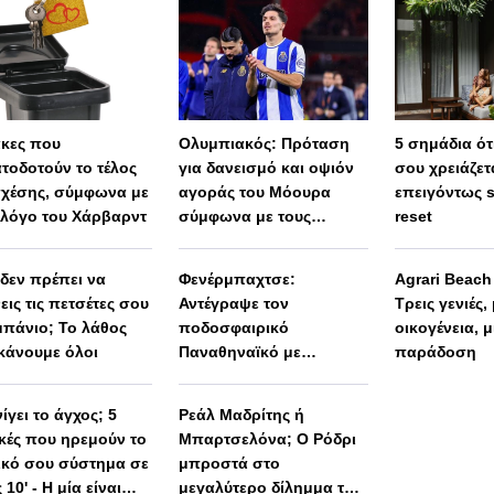
άκες που
Ολυμπιακός: Πρόταση
5 σημάδια ότι
τοδοτούν το τέλος
για δανεισμό και οψιόν
σου χρειάζετ
σχέσης, σύμφωνα με
αγοράς του Μόουρα
επειγόντως 
λόγο του Χάρβαρντ
σύμφωνα με τους
reset
Πορτογάλους
 δεν πρέπει να
Φενέρμπαχτσε:
Agrari Beac
εις τις πετσέτες σου
Αντέγραψε τον
Τρεις γενιές,
μπάνιο; Το λάθος
ποδοσφαιρικό
οικογένεια, μ
κάνουμε όλοι
Παναθηναϊκό με
παράδοση
Spiderman και Λιβάι
Γκαρσία!
ίγει το άγχος; 5
Ρεάλ Μαδρίτης ή
ικές που ηρεμούν το
Μπαρτσελόνα; Ο Ρόδρι
ικό σου σύστημα σε
μπροστά στο
 10' - Η μία είναι
μεγαλύτερο δίλημμα της