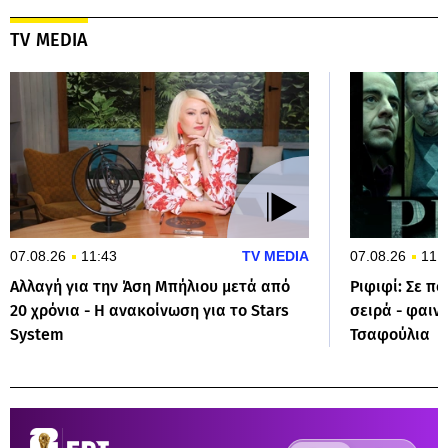
TV MEDIA
07.08.26
11:43
TV MEDIA
07.08.26
11:
Αλλαγή για την Άση Μπήλιου μετά από
Ριφιφί: Σε πο
20 χρόνια - Η ανακοίνωση για το Stars
σειρά - φαιν
System
Τσαφούλια