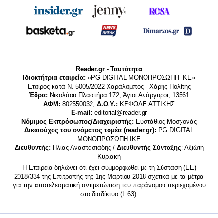
Reader.gr - Ταυτότητα
Ιδιοκτήτρια εταιρεία:
«PG DIGITAL MONΟΠΡΟΣΩΠΗ ΙΚΕ»
Εταίρος κατά Ν. 5005/2022 Χαράλαμπος - Χάρης Πολίτης
Έδρα:
Νικολάου Πλαστήρα 172, Άγιοι Ανάργυροι, 13561
ΑΦΜ:
802550032,
Δ.Ο.Υ.:
ΚΕΦΟΔΕ ΑΤΤΙΚΗΣ
E-mail:
editorial@reader.gr
Νόμιμος Εκπρόσωπος/Διαχειριστής:
Ευστάθιος Μοσχονάς
Δικαιούχος του ονόματος τομέα (reader.gr):
PG DIGITAL
MONΟΠΡΟΣΩΠΗ ΙΚΕ
Διευθυντής:
Ηλίας Αναστασιάδης /
Διευθυντής Σύνταξης:
Αξιώτη
Κυριακή
Η Εταιρεία δηλώνει ότι έχει συμμορφωθεί με τη Σύσταση (ΕΕ)
2018/334 της Επιτροπής της 1ης Μαρτίου 2018 σχετικά με τα μέτρα
για την αποτελεσματική αντιμετώπιση του παράνομου περιεχομένου
στο διαδίκτυο (L 63).