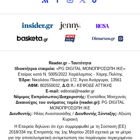
Reader.gr - Ταυτότητα
Ιδιοκτήτρια εταιρεία:
«PG DIGITAL MONΟΠΡΟΣΩΠΗ ΙΚΕ»
Εταίρος κατά Ν. 5005/2022 Χαράλαμπος - Χάρης Πολίτης
Έδρα:
Νικολάου Πλαστήρα 172, Άγιοι Ανάργυροι, 13561
ΑΦΜ:
802550032,
Δ.Ο.Υ.:
ΚΕΦΟΔΕ ΑΤΤΙΚΗΣ
E-mail:
editorial@reader.gr
Νόμιμος Εκπρόσωπος/Διαχειριστής:
Ευστάθιος Μοσχονάς
Δικαιούχος του ονόματος τομέα (reader.gr):
PG DIGITAL
MONΟΠΡΟΣΩΠΗ ΙΚΕ
Διευθυντής:
Ηλίας Αναστασιάδης /
Διευθυντής Σύνταξης:
Αξιώτη
Κυριακή
Η Εταιρεία δηλώνει ότι έχει συμμορφωθεί με τη Σύσταση (ΕΕ)
2018/334 της Επιτροπής της 1ης Μαρτίου 2018 σχετικά με τα μέτρα
για την αποτελεσματική αντιμετώπιση του παράνομου περιεχομένου