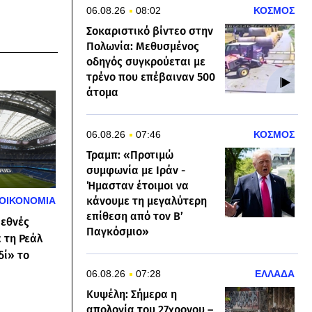
06.08.26
08:02
ΚΟΣΜΟΣ
Σοκαριστικό βίντεο στην
Πολωνία: Μεθυσμένος
οδηγός συγκρούεται με
τρένο που επέβαιναν 500
άτομα
06.08.26
07:46
ΚΟΣΜΟΣ
Τραμπ: «Προτιμώ
συμφωνία με Ιράν -
Ήμασταν έτοιμοι να
κάνουμε τη μεγαλύτερη
ΟΙΚΟΝΟΜΙΑ
επίθεση από τον Β’
ιεθνές
Παγκόσμιο»
 τη Ρεάλ
δί» το
06.08.26
07:28
ΕΛΛΑΔΑ
Κυψέλη: Σήμερα η
απολογία του 27χρονου –