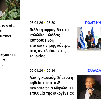
06.08.26
08:30
ΠΟΛΙΤΙΚΗ
 το σπίτι
Γαλλική σφραγίδα στο
αι
καλώδιο Ελλάδας -
summer
Κύπρου: Πνοή
επανεκκίνησης κόντρα
στις αντιδράσεις της
h Mykonos:
Τουρκίας
 μία
ία
06.08.26
08:16
ΕΛΛΑΔΑ
Λάκης Χαλκιάς: Σήμερα η
κηδεία του στο Α'
Νεκροταφείο Αθηνών - Η
επιθυμία της οικογένειας