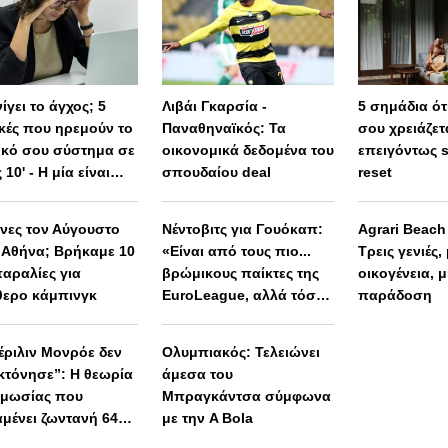
ίγει το άγχος; 5
Λιβάι Γκαρσία -
5 σημάδια ότι
ικές που ηρεμούν το
Παναθηναϊκός: Τα
σου χρειάζετ
ικό σου σύστημα σε
οικονομικά δεδομένα του
επειγόντως 
 10' - Η μία είναι
σπουδαίου deal
reset
 απλή
ινες τον Αύγουστο
Νέντοβιτς για Γουόκαπ:
Agrari Beac
 Αθήνα; Βρήκαμε 10
«Είναι από τους πιο...
Τρεις γενιές,
παραλίες για
βρώμικους παίκτες της
οικογένεια, μ
θερο κάμπινγκ
EuroLeague, αλλά τόσο
παράδοση
καλό παιδί!»
έριλιν Μονρόε δεν
Ολυμπιακός: Τελειώνει
κτόνησε”: Η θεωρία
άμεσα του
μωσίας που
Μπραγκάντσα σύμφωνα
μένει ζωντανή 64
με την A Bola
ια μετά