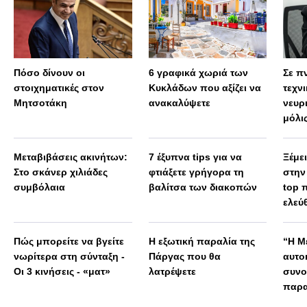
Πόσο δίνουν οι
6 γραφικά χωριά των
Σε πν
στοιχηματικές στον
Κυκλάδων που αξίζει να
τεχν
Μητσοτάκη
ανακαλύψετε
νευρ
μόλις
πολύ
Μεταβιβάσεις ακινήτων:
7 έξυπνα tips για να
Ξέμε
Στο σκάνερ χιλιάδες
φτιάξετε γρήγορα τη
στην
συμβόλαια
βαλίτσα των διακοπών
top 
ελεύ
Πώς μπορείτε να βγείτε
Η εξωτική παραλία της
“Η Μ
νωρίτερα στη σύνταξη -
Πάργας που θα
αυτο
Οι 3 κινήσεις - «ματ»
λατρέψετε
συνο
παρα
χρόν