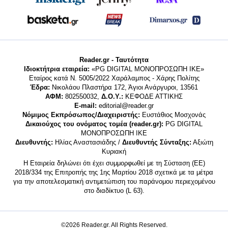
Reader.gr - Ταυτότητα
Ιδιοκτήτρια εταιρεία:
«PG DIGITAL MONΟΠΡΟΣΩΠΗ ΙΚΕ»
Εταίρος κατά Ν. 5005/2022 Χαράλαμπος - Χάρης Πολίτης
Έδρα:
Νικολάου Πλαστήρα 172, Άγιοι Ανάργυροι, 13561
ΑΦΜ:
802550032,
Δ.Ο.Υ.:
ΚΕΦΟΔΕ ΑΤΤΙΚΗΣ
E-mail:
editorial@reader.gr
Νόμιμος Εκπρόσωπος/Διαχειριστής:
Ευστάθιος Μοσχονάς
Δικαιούχος του ονόματος τομέα (reader.gr):
PG DIGITAL
MONΟΠΡΟΣΩΠΗ ΙΚΕ
Διευθυντής:
Ηλίας Αναστασιάδης /
Διευθυντής Σύνταξης:
Αξιώτη
Κυριακή
Η Εταιρεία δηλώνει ότι έχει συμμορφωθεί με τη Σύσταση (ΕΕ)
2018/334 της Επιτροπής της 1ης Μαρτίου 2018 σχετικά με τα μέτρα
για την αποτελεσματική αντιμετώπιση του παράνομου περιεχομένου
στο διαδίκτυο (L 63).
©2026 Reader.gr. All Rights Reserved.