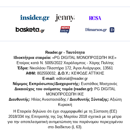
Reader.gr - Ταυτότητα
Ιδιοκτήτρια εταιρεία:
«PG DIGITAL MONΟΠΡΟΣΩΠΗ ΙΚΕ»
Εταίρος κατά Ν. 5005/2022 Χαράλαμπος - Χάρης Πολίτης
Έδρα:
Νικολάου Πλαστήρα 172, Άγιοι Ανάργυροι, 13561
ΑΦΜ:
802550032,
Δ.Ο.Υ.:
ΚΕΦΟΔΕ ΑΤΤΙΚΗΣ
E-mail:
editorial@reader.gr
Νόμιμος Εκπρόσωπος/Διαχειριστής:
Ευστάθιος Μοσχονάς
Δικαιούχος του ονόματος τομέα (reader.gr):
PG DIGITAL
MONΟΠΡΟΣΩΠΗ ΙΚΕ
Διευθυντής:
Ηλίας Αναστασιάδης /
Διευθυντής Σύνταξης:
Αξιώτη
Κυριακή
Η Εταιρεία δηλώνει ότι έχει συμμορφωθεί με τη Σύσταση (ΕΕ)
2018/334 της Επιτροπής της 1ης Μαρτίου 2018 σχετικά με τα μέτρα
για την αποτελεσματική αντιμετώπιση του παράνομου περιεχομένου
στο διαδίκτυο (L 63).