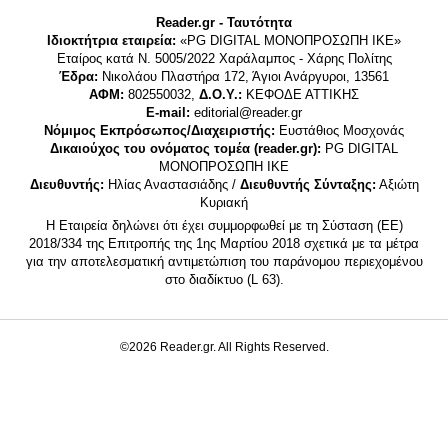
Reader.gr - Ταυτότητα
Ιδιοκτήτρια εταιρεία:
«PG DIGITAL MONΟΠΡΟΣΩΠΗ ΙΚΕ»
Εταίρος κατά Ν. 5005/2022 Χαράλαμπος - Χάρης Πολίτης
Έδρα:
Νικολάου Πλαστήρα 172, Άγιοι Ανάργυροι, 13561
ΑΦΜ:
802550032,
Δ.Ο.Υ.:
ΚΕΦΟΔΕ ΑΤΤΙΚΗΣ
E-mail:
editorial@reader.gr
Νόμιμος Εκπρόσωπος/Διαχειριστής:
Ευστάθιος Μοσχονάς
Δικαιούχος του ονόματος τομέα (reader.gr):
PG DIGITAL
MONΟΠΡΟΣΩΠΗ ΙΚΕ
Διευθυντής:
Ηλίας Αναστασιάδης /
Διευθυντής Σύνταξης:
Αξιώτη
Κυριακή
Η Εταιρεία δηλώνει ότι έχει συμμορφωθεί με τη Σύσταση (ΕΕ)
2018/334 της Επιτροπής της 1ης Μαρτίου 2018 σχετικά με τα μέτρα
για την αποτελεσματική αντιμετώπιση του παράνομου περιεχομένου
στο διαδίκτυο (L 63).
©2026 Reader.gr. All Rights Reserved.