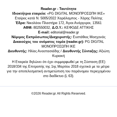
Reader.gr - Ταυτότητα
Ιδιοκτήτρια εταιρεία:
«PG DIGITAL MONΟΠΡΟΣΩΠΗ ΙΚΕ»
Εταίρος κατά Ν. 5005/2022 Χαράλαμπος - Χάρης Πολίτης
Έδρα:
Νικολάου Πλαστήρα 172, Άγιοι Ανάργυροι, 13561
ΑΦΜ:
802550032,
Δ.Ο.Υ.:
ΚΕΦΟΔΕ ΑΤΤΙΚΗΣ
E-mail:
editorial@reader.gr
Νόμιμος Εκπρόσωπος/Διαχειριστής:
Ευστάθιος Μοσχονάς
Δικαιούχος του ονόματος τομέα (reader.gr):
PG DIGITAL
MONΟΠΡΟΣΩΠΗ ΙΚΕ
Διευθυντής:
Ηλίας Αναστασιάδης /
Διευθυντής Σύνταξης:
Αξιώτη
Κυριακή
Η Εταιρεία δηλώνει ότι έχει συμμορφωθεί με τη Σύσταση (ΕΕ)
2018/334 της Επιτροπής της 1ης Μαρτίου 2018 σχετικά με τα μέτρα
για την αποτελεσματική αντιμετώπιση του παράνομου περιεχομένου
στο διαδίκτυο (L 63).
©2026 Reader.gr. All Rights Reserved.