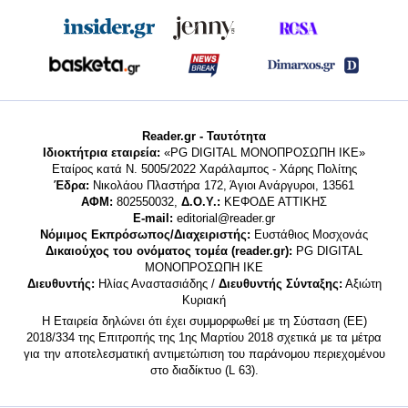
Reader.gr - Ταυτότητα
Ιδιοκτήτρια εταιρεία:
«PG DIGITAL MONΟΠΡΟΣΩΠΗ ΙΚΕ»
Εταίρος κατά Ν. 5005/2022 Χαράλαμπος - Χάρης Πολίτης
Έδρα:
Νικολάου Πλαστήρα 172, Άγιοι Ανάργυροι, 13561
ΑΦΜ:
802550032,
Δ.Ο.Υ.:
ΚΕΦΟΔΕ ΑΤΤΙΚΗΣ
E-mail:
editorial@reader.gr
Νόμιμος Εκπρόσωπος/Διαχειριστής:
Ευστάθιος Μοσχονάς
Δικαιούχος του ονόματος τομέα (reader.gr):
PG DIGITAL
MONΟΠΡΟΣΩΠΗ ΙΚΕ
Διευθυντής:
Ηλίας Αναστασιάδης /
Διευθυντής Σύνταξης:
Αξιώτη
Κυριακή
Η Εταιρεία δηλώνει ότι έχει συμμορφωθεί με τη Σύσταση (ΕΕ)
2018/334 της Επιτροπής της 1ης Μαρτίου 2018 σχετικά με τα μέτρα
για την αποτελεσματική αντιμετώπιση του παράνομου περιεχομένου
στο διαδίκτυο (L 63).