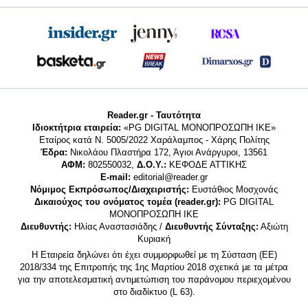
Reader.gr - Ταυτότητα
Ιδιοκτήτρια εταιρεία:
«PG DIGITAL MONΟΠΡΟΣΩΠΗ ΙΚΕ»
Εταίρος κατά Ν. 5005/2022 Χαράλαμπος - Χάρης Πολίτης
Έδρα:
Νικολάου Πλαστήρα 172, Άγιοι Ανάργυροι, 13561
ΑΦΜ:
802550032,
Δ.Ο.Υ.:
ΚΕΦΟΔΕ ΑΤΤΙΚΗΣ
E-mail:
editorial@reader.gr
Νόμιμος Εκπρόσωπος/Διαχειριστής:
Ευστάθιος Μοσχονάς
Δικαιούχος του ονόματος τομέα (reader.gr):
PG DIGITAL
MONΟΠΡΟΣΩΠΗ ΙΚΕ
Διευθυντής:
Ηλίας Αναστασιάδης /
Διευθυντής Σύνταξης:
Αξιώτη
Κυριακή
Η Εταιρεία δηλώνει ότι έχει συμμορφωθεί με τη Σύσταση (ΕΕ)
2018/334 της Επιτροπής της 1ης Μαρτίου 2018 σχετικά με τα μέτρα
για την αποτελεσματική αντιμετώπιση του παράνομου περιεχομένου
στο διαδίκτυο (L 63).