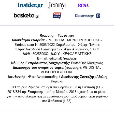
Reader.gr - Ταυτότητα
Ιδιοκτήτρια εταιρεία:
«PG DIGITAL MONΟΠΡΟΣΩΠΗ ΙΚΕ»
Εταίρος κατά Ν. 5005/2022 Χαράλαμπος - Χάρης Πολίτης
Έδρα:
Νικολάου Πλαστήρα 172, Άγιοι Ανάργυροι, 13561
ΑΦΜ:
802550032,
Δ.Ο.Υ.:
ΚΕΦΟΔΕ ΑΤΤΙΚΗΣ
E-mail:
editorial@reader.gr
Νόμιμος Εκπρόσωπος/Διαχειριστής:
Ευστάθιος Μοσχονάς
Δικαιούχος του ονόματος τομέα (reader.gr):
PG DIGITAL
MONΟΠΡΟΣΩΠΗ ΙΚΕ
Διευθυντής:
Ηλίας Αναστασιάδης /
Διευθυντής Σύνταξης:
Αξιώτη
Κυριακή
Η Εταιρεία δηλώνει ότι έχει συμμορφωθεί με τη Σύσταση (ΕΕ)
2018/334 της Επιτροπής της 1ης Μαρτίου 2018 σχετικά με τα μέτρα
για την αποτελεσματική αντιμετώπιση του παράνομου περιεχομένου
στο διαδίκτυο (L 63).