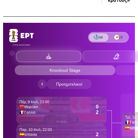
κράτους»