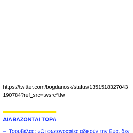
https://twitter.com/bogdanosk/status/1351518327043
190784?ref_src=twsrc^tfw
ΔΙΑΒΑΖΟΝΤΑΙ ΤΩΡΑ
Τσουβέλας: «Οι φωτογραφίες αδικούν την Εύα, δεν