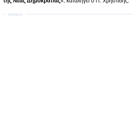
της Νέας Δημοκρατίας
», καταλήγει ο Π. Χρηστίδης.