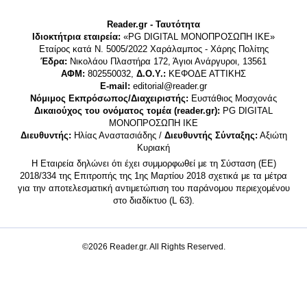
Reader.gr - Ταυτότητα
Ιδιοκτήτρια εταιρεία:
«PG DIGITAL MONΟΠΡΟΣΩΠΗ ΙΚΕ»
Εταίρος κατά Ν. 5005/2022 Χαράλαμπος - Χάρης Πολίτης
Έδρα:
Νικολάου Πλαστήρα 172, Άγιοι Ανάργυροι, 13561
ΑΦΜ:
802550032,
Δ.Ο.Υ.:
ΚΕΦΟΔΕ ΑΤΤΙΚΗΣ
E-mail:
editorial@reader.gr
Νόμιμος Εκπρόσωπος/Διαχειριστής:
Ευστάθιος Μοσχονάς
Δικαιούχος του ονόματος τομέα (reader.gr):
PG DIGITAL
MONΟΠΡΟΣΩΠΗ ΙΚΕ
Διευθυντής:
Ηλίας Αναστασιάδης /
Διευθυντής Σύνταξης:
Αξιώτη
Κυριακή
Η Εταιρεία δηλώνει ότι έχει συμμορφωθεί με τη Σύσταση (ΕΕ)
2018/334 της Επιτροπής της 1ης Μαρτίου 2018 σχετικά με τα μέτρα
για την αποτελεσματική αντιμετώπιση του παράνομου περιεχομένου
στο διαδίκτυο (L 63).
©2026 Reader.gr. All Rights Reserved.