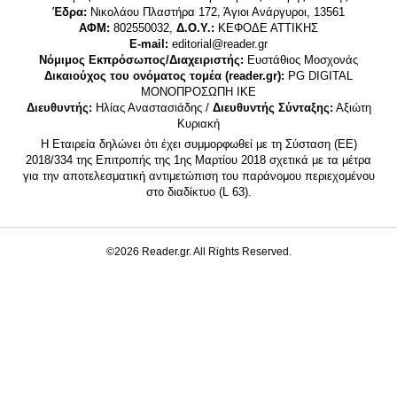
Έδρα:
Νικολάου Πλαστήρα 172, Άγιοι Ανάργυροι, 13561
ΑΦΜ:
802550032,
Δ.Ο.Υ.:
ΚΕΦΟΔΕ ΑΤΤΙΚΗΣ
E-mail:
editorial@reader.gr
Νόμιμος Εκπρόσωπος/Διαχειριστής:
Ευστάθιος Μοσχονάς
Δικαιούχος του ονόματος τομέα (reader.gr):
PG DIGITAL
MONΟΠΡΟΣΩΠΗ ΙΚΕ
Διευθυντής:
Ηλίας Αναστασιάδης /
Διευθυντής Σύνταξης:
Αξιώτη
Κυριακή
Η Εταιρεία δηλώνει ότι έχει συμμορφωθεί με τη Σύσταση (ΕΕ)
2018/334 της Επιτροπής της 1ης Μαρτίου 2018 σχετικά με τα μέτρα
για την αποτελεσματική αντιμετώπιση του παράνομου περιεχομένου
στο διαδίκτυο (L 63).
©2026 Reader.gr. All Rights Reserved.