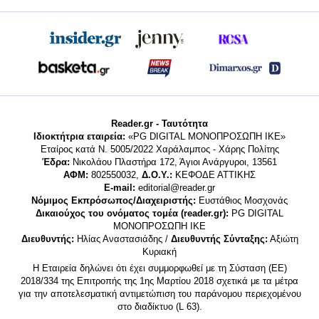
Reader.gr - Ταυτότητα
Ιδιοκτήτρια εταιρεία:
«PG DIGITAL MONΟΠΡΟΣΩΠΗ ΙΚΕ»
Εταίρος κατά Ν. 5005/2022 Χαράλαμπος - Χάρης Πολίτης
Έδρα:
Νικολάου Πλαστήρα 172, Άγιοι Ανάργυροι, 13561
ΑΦΜ:
802550032,
Δ.Ο.Υ.:
ΚΕΦΟΔΕ ΑΤΤΙΚΗΣ
E-mail:
editorial@reader.gr
Νόμιμος Εκπρόσωπος/Διαχειριστής:
Ευστάθιος Μοσχονάς
Δικαιούχος του ονόματος τομέα (reader.gr):
PG DIGITAL
MONΟΠΡΟΣΩΠΗ ΙΚΕ
Διευθυντής:
Ηλίας Αναστασιάδης /
Διευθυντής Σύνταξης:
Αξιώτη
Κυριακή
Η Εταιρεία δηλώνει ότι έχει συμμορφωθεί με τη Σύσταση (ΕΕ)
2018/334 της Επιτροπής της 1ης Μαρτίου 2018 σχετικά με τα μέτρα
για την αποτελεσματική αντιμετώπιση του παράνομου περιεχομένου
στο διαδίκτυο (L 63).