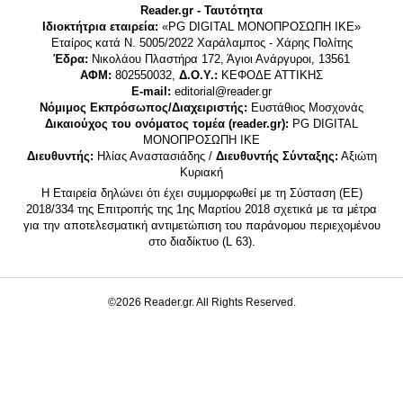
Reader.gr - Ταυτότητα
Ιδιοκτήτρια εταιρεία:
«PG DIGITAL MONΟΠΡΟΣΩΠΗ ΙΚΕ»
Εταίρος κατά Ν. 5005/2022 Χαράλαμπος - Χάρης Πολίτης
Έδρα:
Νικολάου Πλαστήρα 172, Άγιοι Ανάργυροι, 13561
ΑΦΜ:
802550032,
Δ.Ο.Υ.:
ΚΕΦΟΔΕ ΑΤΤΙΚΗΣ
E-mail:
editorial@reader.gr
Νόμιμος Εκπρόσωπος/Διαχειριστής:
Ευστάθιος Μοσχονάς
Δικαιούχος του ονόματος τομέα (reader.gr):
PG DIGITAL
MONΟΠΡΟΣΩΠΗ ΙΚΕ
Διευθυντής:
Ηλίας Αναστασιάδης /
Διευθυντής Σύνταξης:
Αξιώτη
Κυριακή
Η Εταιρεία δηλώνει ότι έχει συμμορφωθεί με τη Σύσταση (ΕΕ)
2018/334 της Επιτροπής της 1ης Μαρτίου 2018 σχετικά με τα μέτρα
για την αποτελεσματική αντιμετώπιση του παράνομου περιεχομένου
στο διαδίκτυο (L 63).
©2026 Reader.gr. All Rights Reserved.