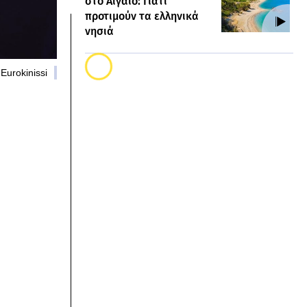
στο Αιγαίο: Γιατί
προτιμούν τα ελληνικά
νησιά
Eurokinissi