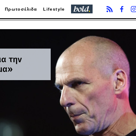
Πρωτοσέλιδα
Lifestyle
ια την
μα»