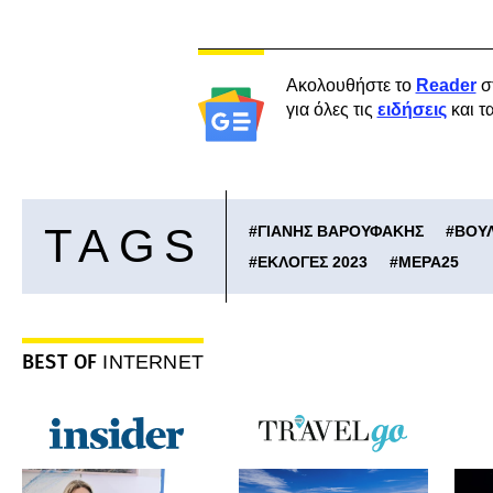
Ακολουθήστε το
Reader
σ
για όλες τις
ειδήσεις
και τ
TAGS
#
ΓΙΑΝΗΣ ΒΑΡΟΥΦΑΚΗΣ
#
ΒΟΥΛ
#
ΕΚΛΟΓΕΣ 2023
#
ΜΕΡΑ25
BEST OF
INTERNET