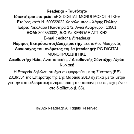
Reader.gr - Ταυτότητα
Ιδιοκτήτρια εταιρεία:
«PG DIGITAL MONΟΠΡΟΣΩΠΗ ΙΚΕ»
Εταίρος κατά Ν. 5005/2022 Χαράλαμπος - Χάρης Πολίτης
Έδρα:
Νικολάου Πλαστήρα 172, Άγιοι Ανάργυροι, 13561
ΑΦΜ:
802550032,
Δ.Ο.Υ.:
ΚΕΦΟΔΕ ΑΤΤΙΚΗΣ
E-mail:
editorial@reader.gr
Νόμιμος Εκπρόσωπος/Διαχειριστής:
Ευστάθιος Μοσχονάς
Δικαιούχος του ονόματος τομέα (reader.gr):
PG DIGITAL
MONΟΠΡΟΣΩΠΗ ΙΚΕ
Διευθυντής:
Ηλίας Αναστασιάδης /
Διευθυντής Σύνταξης:
Αξιώτη
Κυριακή
Η Εταιρεία δηλώνει ότι έχει συμμορφωθεί με τη Σύσταση (ΕΕ)
2018/334 της Επιτροπής της 1ης Μαρτίου 2018 σχετικά με τα μέτρα
για την αποτελεσματική αντιμετώπιση του παράνομου περιεχομένου
στο διαδίκτυο (L 63).
©2026 Reader.gr. All Rights Reserved.