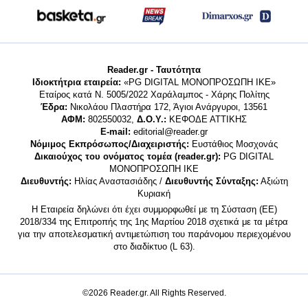
Reader.gr - Ταυτότητα
Ιδιοκτήτρια εταιρεία:
«PG DIGITAL MONΟΠΡΟΣΩΠΗ ΙΚΕ»
Εταίρος κατά Ν. 5005/2022 Χαράλαμπος - Χάρης Πολίτης
Έδρα:
Νικολάου Πλαστήρα 172, Άγιοι Ανάργυροι, 13561
ΑΦΜ:
802550032,
Δ.Ο.Υ.:
ΚΕΦΟΔΕ ΑΤΤΙΚΗΣ
E-mail:
editorial@reader.gr
Νόμιμος Εκπρόσωπος/Διαχειριστής:
Ευστάθιος Μοσχονάς
Δικαιούχος του ονόματος τομέα (reader.gr):
PG DIGITAL
MONΟΠΡΟΣΩΠΗ ΙΚΕ
Διευθυντής:
Ηλίας Αναστασιάδης /
Διευθυντής Σύνταξης:
Αξιώτη
Κυριακή
Η Εταιρεία δηλώνει ότι έχει συμμορφωθεί με τη Σύσταση (ΕΕ)
2018/334 της Επιτροπής της 1ης Μαρτίου 2018 σχετικά με τα μέτρα
για την αποτελεσματική αντιμετώπιση του παράνομου περιεχομένου
στο διαδίκτυο (L 63).
©2026 Reader.gr. All Rights Reserved.